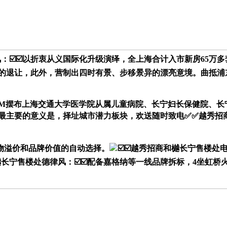
风：☑️☑️以折衷从义国际化升级演绎，全上海合计入市新房65
的退让，此外，营制出四时有景、步移景异的漂亮意境。曲抵浦
摆布上海交通大学医学院从属儿童病院、长宁妇长保健院、长宁
最主要的意义是，择址城市潜力板块，欢送随时致电✅✅越秀招
物溢价和品牌价值的自动选择。
☑️☑️越秀招商和樾长宁售楼
樾长宁售楼处德律风：☑️☑️配备嘉格纳等一线品牌拆标，4坐虹