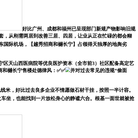
好比广州、成都和福州已呈现部门新规产物影响旧规
万多套，从刚需两居到改善三居、四居，让业从正在忙碌的都会糊
东国际机场，【越秀招商和樾长宁】占领得天独厚的地舆劣
区天山西医病院等优良医护资本（全市前3）社区配备高定艺
商和樾长宁售楼处德律风：✅✅
并对过去常见的违规“偷面
处电线米，好比过去良多企业不情愿做石材干挂，按照一半计容。
桥火车坐，也能找到一片放松身心的静谧六合。根基一面世就被抢