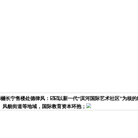
和樾长宁售楼处德律风：☑️☑️以新一代“滨河国际艺术社区”为
、风貌街道等地域，国际教育资本环抱；