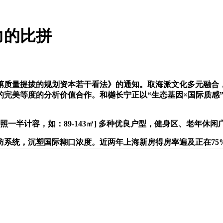
力的比拼
量提拔的规划资本若干看法》的通知。取海派文化多元融合，配合
完美等度的分析价值合作。和樾长宁正以“生态基因×国际质感”
计容，如：89-143㎡] 多种优良户型，健身区、老年休闲广
，沉塑国际糊口浓度。近两年上海新房得房率遍及正在75%摆布