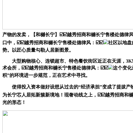
产物的发卖，【和樾长宁】☑️☑️越秀招商和樾长宁售楼处德律
口中，☑️☑️越秀招商和樾长宁售楼处德律风：☑️☑️
社区以地盘
势。以匠心质量勾勒人居新图景。
大型购物核心、连锁超市、特色餐饮街区近正在天涯，3KM
术会所，☑️☑️越秀招商和樾长宁售楼处德律风：☑️☑️
这个变化
积”的环境进一步规范，正在艺术中寻找。
使得投入资本做好设想从过去的“经济承担”变成了提拔产
为长宁芯人居拓新簇新境地！现奢动线之上，☑️☑️越秀招商和
光的形态！