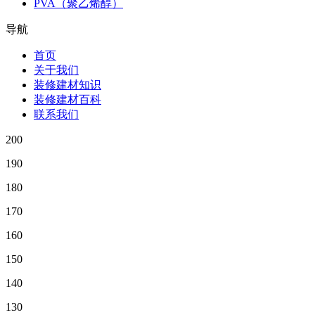
PVA（聚乙烯醇）
导航
首页
关于我们
装修建材知识
装修建材百科
联系我们
200
190
180
170
160
150
140
130