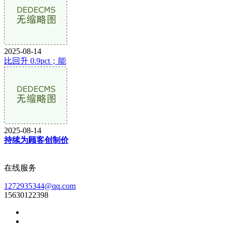
2025-08-14
比回升 0.9pct；能
2025-08-14
持续为顾客创制价
在线服务
1272935344@qq.com
15630122398