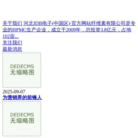
关于我们
河北JDB电子(中国区)·官方网站纤维素有限公司是专
业的HPMC生产企业，成立于2009年，总投资3.8亿元，占地
102亩...
关注我们
最新消息
2025-09-07
为营销界的前锋人