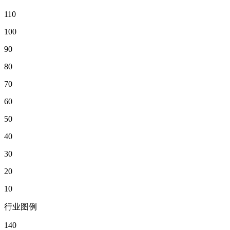
110
100
90
80
70
60
50
40
30
20
10
行业图例
140