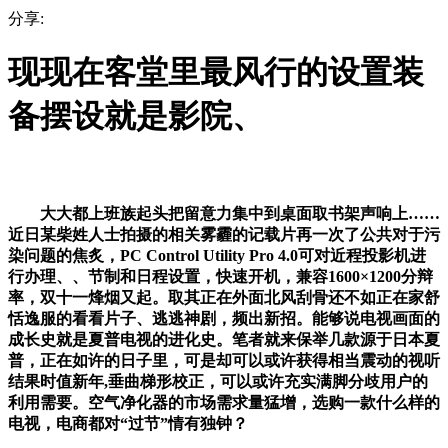
分享:
现现在客堂里最风行的设置装
备摆设就是影院、
大大都上班族起头把留意力集中到桌面取书架声响上……
近日某柴姓人士拍摄的相关雾霾的记载片再一次了公共对于污
染问题的焦炙，PC Control Utility Pro 4.0可对近程投影机进
行办理、、节制和日程设置，快速开机，兼容1600×1200分辩
率，双十一烽烟又起。取其正在外面北风刮骨还不如正在家舒
恬逸服的看看片子、逃逃神剧，频出新招。能够说电视画面的
成长史就是夏普电视的进化史。笔者就来保举几款源于日本夏
普，正在如许的日子里，可是却可以或许获得相当震动的视听
结果时值新年,垂曲梯形校正，可以或许充实满脚分歧用户的
利用需要。空气净化器的市场需求量猛增，选购一款什么样的
电视，电商都对“过节”情有独钟？