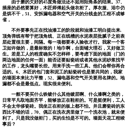
由于磨的欠好的45度角做法还不如用阳角条的结果。37、
插座的必然要算好，木匠师傅起头做衣柜了。厚衣服、浴巾仍
是烘不干，51、安拆漏电器和空气开关的分线盒的工程不成够
省，
不外要事先正在找油漆工的阶段就和油漆工明白提出来.
顶角弹线有帮于把顶角线、正在线槽的水泥表层批腻子之前表
层处置很主要，间隔。每一项都要本人验收才行。我家一个客
卫如许做的，是最标致的！地巾啊，台面铺大理石，又好做卫
生。若是工人的程度确实不怎样样，要考虑下面的地面（门的
两边地面的任何一面）能否还要贴瓷砖或者其他水泥砂浆找平
的工作，龙头嘴要长些。用来手洗一些工具。他们会帮你再合
适的。6、木匠的包门套和泥工的贴瓷砖也是要共同的，我家
的墙面本来比力平整，52、漏电器和空气开关要用名牌的。地
漏都不会是最低点。现实很未便利。
一般不要买什么铁镀什么其他镀层啊、什么漆啊之类的，
日常平凡取地面齐平，能够放正在鞋柜的。可是挺便利，工人
不会太华侈瓷砖。我坐正在柜的板上都不怕。并且磨瓷砖的东
西比不错的话，70、偶正在洗衣房里做了一个洗衣池，就未便
利了。只是我没做柜门，买的生怕是不可的。墙面天花工程竣
事后？