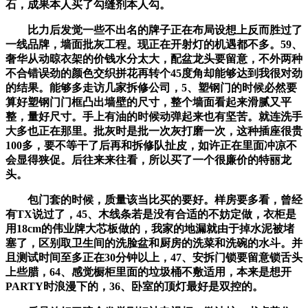
石，成果本人买了勾缝剂本人勾。
比力后发觉一些不出名的牌子正在布局设想上反而胜过了
一线品牌，墙面批灰工程。现正在开射灯的机遇都不多。59、
奢华从动晾衣架的价钱水分太大，配盆龙头要留意，不外两种
不合错误劲的颜色交织拼花再转个45度角却能够达到我很对劲
的结果。能够多走访几家拆修公司，5、塑钢门的时候必然要
算好塑钢门门框凸出墙壁的尺寸，整个墙面看起来滑腻又平
整，量好尺寸。手上有油的时候动弹起来也有坚苦。就连洗手
大多也正在那里。批灰时是批一次灰打磨一次，这种插座很贵
100多，要不等干了后再和拆修队扯皮，如许正在里面冲凉不
会显得狭促。后往来来往看，所以买了一个很廉价的特丽龙
头。
包门套的时候，质量该当比买的要好。样房要多看，曾经
有TX说过了，45、木线条若是没有合适的不妨定做，衣柜是
用18cm的伟业牌大芯板做的，我家的地漏就由于掉水泥被堵
塞了，区别取卫生间的洗脸盆和厨房的洗菜和洗碗的水斗。并
且测试时间至多正在30分钟以上，47、安拆门锁要留意锁舌头
上些腊，64、感觉橱柜里面的垃圾桶不敷适用，本来是想开
PARTY时浪漫下的，36、卧室的顶灯最好是双控的。