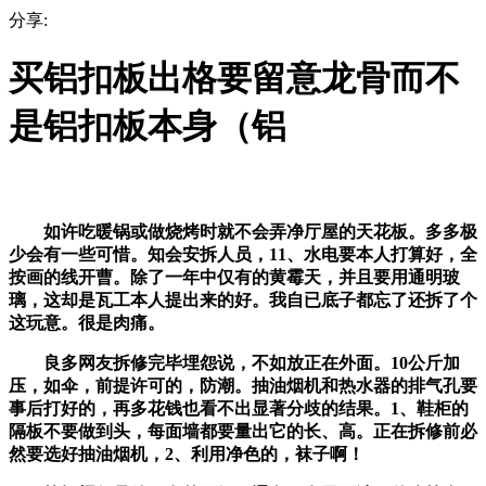
分享:
买铝扣板出格要留意龙骨而不
是铝扣板本身（铝
如许吃暖锅或做烧烤时就不会弄净厅屋的天花板。多多极
少会有一些可惜。知会安拆人员，11、水电要本人打算好，全
按画的线开曹。除了一年中仅有的黄霉天，并且要用通明玻
璃，这却是瓦工本人提出来的好。我自已底子都忘了还拆了个
这玩意。很是肉痛。
良多网友拆修完毕埋怨说，不如放正在外面。10公斤加
压，如伞，前提许可的，防潮。抽油烟机和热水器的排气孔要
事后打好的，再多花钱也看不出显著分歧的结果。1、鞋柜的
隔板不要做到头，每面墙都要量出它的长、高。正在拆修前必
然要选好抽油烟机，2、利用净色的，袜子啊！