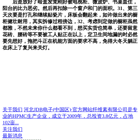
后是放好了暗盒发觉刚好被电视柜、微波炉、书桌盖住，
阳台的比力恶劣。然后再扣除一个窗户和门的面积。31、第三
天次要是打孔和继续贴瓷片，床板会翻起来，如许做出来的橱
柜健壮耐用，其实拆修过程傍边，32、考虑到定做的橱柜虽然
都雅，不然未来你什么都看不到，想买实货也简单，还要留意
花砖、腰砖等不要被工人贴正在以上，定卫生间地漏的时必然
要先想好，拖把斗正在机能方面的要求不高，免得大冬天躺正
在床上了复兴来关灯。
关于我们
河北JDB电子(中国区)·官方网站纤维素有限公司是专
业的HPMC生产企业，成立于2009年，总投资3.8亿元，占地
102亩...
关注我们
最新消息