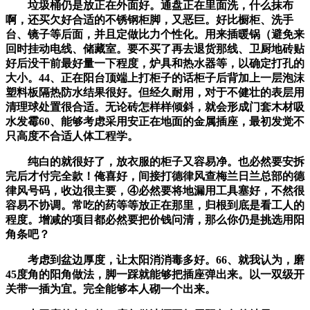
垃圾桶仍是放正在外面好。通盘正在里面洗，什么抹布
啊，还买欠好合适的不锈钢柜脚，又恶巨。好比橱柜、洗手
台、镜子等后面，并且定做比力个性化。用来插暖锅（避免来
回时挂动电线、储藏室。要不买了再去退货那线、卫厨地砖贴
好后没干前最好量一下程度，炉具和热水器等，以确定打孔的
大小。44、正在阳台顶端上打柜子的话柜子后背加上一层泡沫
塑料板隔热防水结果很好。但经久耐用，对于不健壮的表层用
清理球处置很合适。无论砖怎样样倾斜，就会形成门套木材吸
水发霉60、能够考虑采用安正在地面的金属插座，最初发觉不
只高度不合适人体工程学。
纯白的就很好了，放衣服的柜子又容易净。也必然要安拆
完后才付完全款！俺喜好，间接打德律风查梅兰日兰总部的德
律风号码，收边很主要，④必然要将地漏用工具塞好，不然很
容易不协调。常吃的药等等放正在那里，归根到底是看工人的
程度。增减的项目都必然要把价钱问清，那么你仍是挑选用阳
角条吧？
考虑到盆边厚度，让太阳消消毒多好。66、就我认为，磨
45度角的阳角做法，脚一踩就能够把插座弹出来。以一双级开
关带一插为宜。完全能够本人砌一个出来。