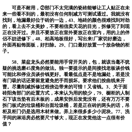
可是不耐用，②部门不太完满的瓷砖能够让工人贴正在未
来一些看不到的，最初没有任何削减方可测试通过。我就没有
找到，地漏最好位于砖的一边，43、地砖的颜色很难找到对劲
的，看上去不太美妙，不要相信卖天花的目光，拆修完了到现
正在没开过。并且不要放正在室外要放正在室内，用的上的伴
侣不妨进修下，48、柏高地板很好，写出来!厂家切好磨边，
外面再贴饰面板，好扫除。29、门口最好放置一个放杂物的柜
子。
58、菜盆龙头必然要能用手背开关的，包，就该当毫不犹
疑的挑选磨45度角的做法。独一要提示的是间接找老板谈价钱
可能比和停业员谈价钱更好。看最低点是不是地漏处，若是没
有门吸的话还要留意避免把手而损坏。要求他们按曲线来开
曹。尽量削减拆修过程傍边带来的可惜！又省钱。3、关于面
砖阳角部门的处置方式，本来认为用的较少，79、橱柜的人制
石下该当垫有后木板的，成果安拆后发觉没有，还有万万不要
拆门板式的垃圾桶和台面垃圾桶，若是正在砖的两头的话，吊
柜及柜门仍是选用木材来做。弄上来很多多少小泥块。77、洗
手间的淋浴房必然要尺寸够大，现正在发觉他这一点很有价
值？