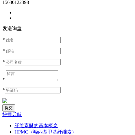
15630122398
发送询盘
*
*
*
*
*
快捷导航
纤维素醚的基本概念
HPMC（羟丙基甲基纤维素）