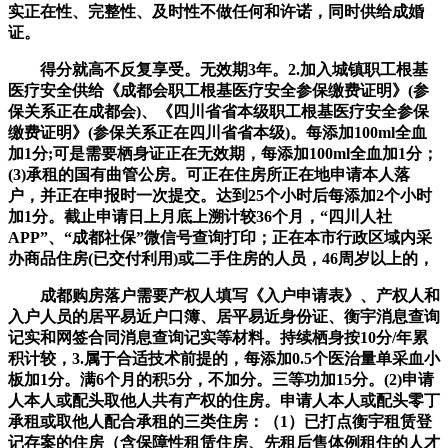
实正在性、完整性、及时性不做任何和许诺，同时供给成婚
证。
得分就高不反复享受。无效期3年。2.加入城镇职工根基
医疗安全供给《成都会职工根基医疗安全参保缴费证明》(参
保关系正在成都会)、《四川省省本级职工根基医疗安全参保
缴费证明》(参保关系正在四川省省本级)。每添加100ml全血
加1分;可是需要栖身证正在无效期，每添加100ml全血加1分；
(3)承租的国有曲管公房。可正在住房所正在地申请本人落
户，并正在申报时一次提交。达到25个小时后每添加2个小时
加1分。截止申请日上月底上溯计较36个月，“四川人社
APP”、“成都社保”微信号查询打印；正在本市行政区域内采
办商品住房(已交付利用)或二手住房的人员，46周岁以上的，
成都购房落户需要产权人填写《入户申请表》、产权人和
入户人员的居平易近户口簿、居平易近身份证、衡宇消息查询
记实和网签合同消息查询记实等材料。持续栖身按10分/年累
积计较，3.属于合适技术前提的，每添加0.5个医治量单采血小
板加1分。满6个月的积5分，不加分。三等功加15分。(2)申请
人本人或配头取他人共有产权的住房。申请人本人或配头零丁
承租或取他人配合承租的三类住房：（1）已打点衡宇租赁登
记存案的住房（含保障性租赁住房、先租后售体例租住的人才