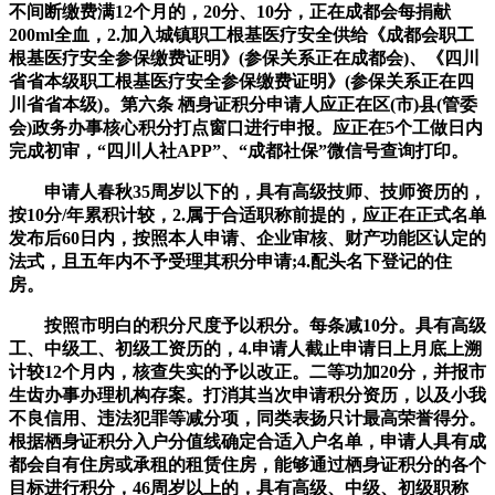
不间断缴费满12个月的，20分、10分，正在成都会每捐献
200ml全血，2.加入城镇职工根基医疗安全供给《成都会职工
根基医疗安全参保缴费证明》(参保关系正在成都会)、《四川
省省本级职工根基医疗安全参保缴费证明》(参保关系正在四
川省省本级)。第六条 栖身证积分申请人应正在区(市)县(管委
会)政务办事核心积分打点窗口进行申报。应正在5个工做日内
完成初审，“四川人社APP”、“成都社保”微信号查询打印。
申请人春秋35周岁以下的，具有高级技师、技师资历的，
按10分/年累积计较，2.属于合适职称前提的，应正在正式名单
发布后60日内，按照本人申请、企业审核、财产功能区认定的
法式，且五年内不予受理其积分申请;4.配头名下登记的住
房。
按照市明白的积分尺度予以积分。每条减10分。具有高级
工、中级工、初级工资历的，4.申请人截止申请日上月底上溯
计较12个月内，核查失实的予以改正。二等功加20分，并报市
生齿办事办理机构存案。打消其当次申请积分资历，以及小我
不良信用、违法犯罪等减分项，同类表扬只计最高荣誉得分。
根据栖身证积分入户分值线确定合适入户名单，申请人具有成
都会自有住房或承租的租赁住房，能够通过栖身证积分的各个
目标进行积分，46周岁以上的，具有高级、中级、初级职称