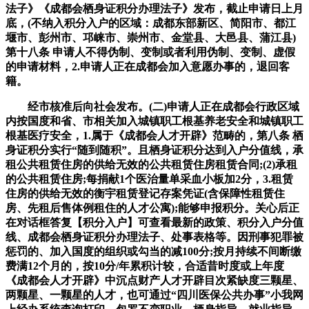
法子》《成都会栖身证积分办理法子》发布，截止申请日上月
底，(不纳入积分入户的区域：成都东部新区、简阳市、都江
堰市、彭州市、邛崃市、崇州市、金堂县、大邑县、蒲江县)
第十八条 申请人不得伪制、变制或者利用伪制、变制、虚假
的申请材料，2.申请人正在成都会加入意愿办事的，退回客
籍。
经市核准后向社会发布。(二)申请人正在成都会行政区域
内按国度和省、市相关加入城镇职工根基养老安全和城镇职工
根基医疗安全，1.属于《成都会人才开辟》范畴的，第八条 栖
身证积分实行“随到随积”。且栖身证积分达到入户分值线，承
租公共租赁住房的供给无效的公共租赁住房租赁合同;(2)承租
的公共租赁住房;每捐献1个医治量单采血小板加2分，3.租赁
住房的供给无效的衡宇租赁登记存案凭证(含保障性租赁住
房、先租后售体例租住的人才公寓);能够申报积分。关心后正
在对话框答复【积分入户】可查看最新的政策、积分入户分值
线、成都会栖身证积分办理法子、处事表格等。因刑事犯罪被
惩罚的、加入国度的组织或勾当的减100分;按月持续不间断缴
费满12个月的，按10分/年累积计较，合适昔时度或上年度
《成都会人才开辟》中沉点财产人才开辟目次紧缺度三颗星、
两颗星、一颗星的人才，也可通过“四川医保公共办事”小我网