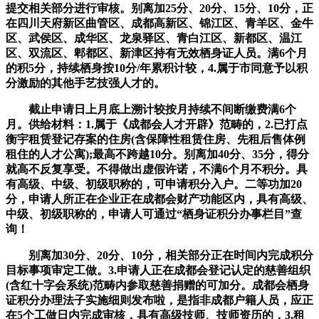
提交相关部分进行审核。别离加25分、20分、15分、10分，正
在四川天府新区曲管区、成都高新区、锦江区、青羊区、金牛
区、武侯区、成华区、龙泉驿区、青白江区、新都区、温江
区、双流区、郫都区、新津区持有无效栖身证人员。满6个月
的积5分，持续栖身按10分/年累积计较，4.属于市同意予以积
分激励的其他手艺技强人才的。
截止申请日上月底上溯计较按月持续不间断缴费满6个
月。供给材料：1.属于《成都会人才开辟》范畴的，2.已打点
衡宇租赁登记存案的住房(含保障性租赁住房、先租后售体例
租住的人才公寓);最高不跨越10分。别离加40分、35分，得分
就高不反复享受。不得做出虚假许诺，不满6个月不积分。具
有高级、中级、初级职称的，可申请积分入户。二等功加20
分，申请人所正在企业正在成都会财产功能区内，具有高级、
中级、初级职称的，申请人可通过“栖身证积分办事栏目”查
询！
别离加30分、20分、10分，相关部分正在时间内完成积分
目标事项审定工做。3.申请人正在成都会登记认定的慈善组织
(含红十字会系统)范畴内参取慈善捐赠的可加分。成都会栖身
证积分办理法子实施细则发布啦，是指非成都户籍人员，应正
在5个工做日内完成审核，具有高级技师、技师资历的，3.租