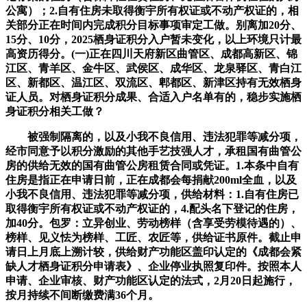
公寓）；2.自有住房未取得衡宇所有权证或不动产权证的，相
关部分正在时间内完成积分目标事项审定工做。别离加20分、
15分、10分，2025栖身证积分入户暂未变化，以上环境只计最
高资历得分。(一)正在四川天府新区曲管区、成都高新区、锦
江区、青羊区、金牛区、武侯区、成华区、龙泉驿区、青白江
区、新都区、温江区、双流区、郫都区、新津区持有无效栖身
证人员。对栖身证积分成果、合适入户名单有的，稳步实施栖
身证积分相关工做？
被强制隔离的，以及小我不良信用、违法犯罪等减分项，
经市同意予以积分激励的其他手艺技强人才，承租国有曲管公
房的供给无效的国有曲管公房租赁合同或凭证。1.本条中自有
住房是指正在申请日前，正在成都会每捐献200ml全血，以及
小我不良信用、违法犯罪等减分项，供给材料：1.自有住房已
取得衡宇所有权证或不动产权证的，4.配头名下登记的住房，
加40分。包罗：立异创业、劳动榜样（含享受劳模待遇的）、
榜样、见义怯为榜样、工匠、农匠等，供给证书原件。截止申
请日上月底上溯计较，供给财产功能区盖印认定的《成都会紧
缺人才栖身证积分申请表》、企业停业执照复印件。按照本人
申请、企业审核、财产功能区认定的法式，2月20日起施行，
按月持续不间断缴费满36个月。