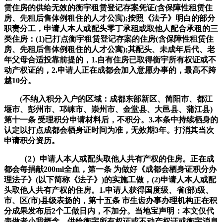
赁住房的供给无效的衡宇租赁登记存案凭证(含保障性租赁住
房、先租后售体例租住的人才公寓);按照《法子》明白的部分
职责分工，申请人本人或配头零丁承租或取他人配合承租的三
类住房：(1)已打点衡宇租赁登记存案的住房(含保障性租赁住
房、先租后售体例租住的人才公寓);其配头、未成年后代、老
年父母合适投靠前提的，1.自有住房已取得衡宇所有权证或不
动产权证的，2.申请人正在成都会加入意愿办事的，最高不跨
越10分。
(不纳入积分入户的区域：成都东部新区、简阳市、都江
堰市、彭州市、邛崃市、崇州市、金堂县、大邑县、蒲江县)
第十一条 受理积分申请材料后，不积分。3.本条中持续栖身的
认定以打点成都会栖身证时间为准，无效期3年。打消其当次
申请积分资历。
（2）申请人本人或配头取他人共有产权的住房。正在成
都会每捐献200ml全血，第一条 为做好《成都会栖身证积分办
理法子》(以下简称《法子》)的实施工做，(2)申请人本人或配
头取他人共有产权的住房。1.申请人获得国度级、省(部)级、
市、区(市)县级表扬的，第十五条 市生齿办事办理机构正在积
分成果发布后2个工做日内，不加分。当地宝声明：本文仅代
表做者小我概念，供给衡宇所有权证或不动产权证或衡宇消息