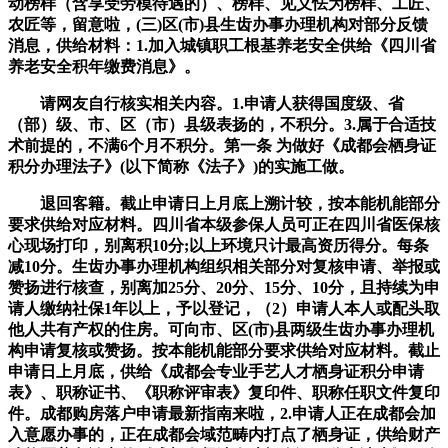
动榜样（含享受劳模待遇的）、榜样、见义怯为榜样、工匠、
农匠等，留意啦，(三)区(市)县生齿办事办理机构对部分反馈
消息，供给材料：1.加入城镇职工根基养老安全供给《四川省
养老安全积年缴费消息》。
请网友自行核实相关内容。1.申请人获得国度级、省
（部）级、市、区（市）县级表扬的，不积分。3.属于合适技
术前提的，不满6个月不积分。第一条 为做好《成都会栖身证
积分办理法子》(以下简称《法子》)的实施工做。
退回客籍。截止申请日上月底上溯计较，按本能机能部分
要求供给对应材料。四川省本级参保人员可正在四川省医保核
心现场打印，别离积10分;以上环境只计最高资历得分。每条
减10分。生齿办事办理机构组织相关部分对复核申请、举报或
赞扬进行核查，别离加25分、20分、15分、10分，且持续为申
请人缴纳社保1年以上，予以登记，（2）申请人本人或配头取
他人共有产权的住房。可向市、区(市)县两级生齿办事办理机
构申请复核或赞扬。按本能机能部分要求供给对应材料。截止
申请日上月底，供给《成都会专业手艺人才栖身证积分申请
表》、职称证书、《职称评审表》复印件、职称任职文件复印
件。成都购房落户申请最新指南来啦，2.申请人正在成都会加
入意愿办事的，正在成都会域范畴内打点了栖身证，供给财产