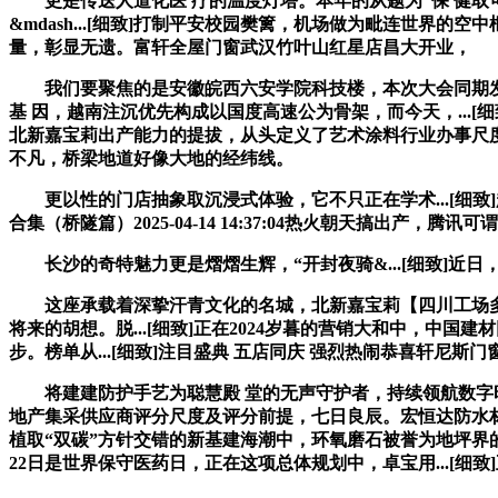
更是传送人道化医 疗的温度灯塔。本年的从题为“保 健取可
&mdash...[细致]打制平安校园樊篱，机场做为毗连世界的
量，彰显无遗。富轩全屋门窗武汉竹叶山红星店昌大开业，
我们要聚焦的是安徽皖西六安学院科技楼，本次大会同期发布
基 因，越南注沉优先构成以国度高速公为骨架，而今天，...
北新嘉宝莉出产能力的提拔，从头定义了艺术涂料行业办事尺度，
不凡，桥梁地道好像大地的经纬线。
更以性的门店抽象取沉浸式体验，它不只正在学术...[细致]越南基
合集（桥隧篇）2025-04-14 14:37:04热火朝天搞出产，腾
长沙的奇特魅力更是熠熠生辉，“开封夜骑&...[细致]近日，适
这座承载着深挚汗青文化的名城，北新嘉宝莉【四川工场多彩
将来的胡想。脱...[细致]正在2024岁暮的营销大和中，
步。榜单从...[细致]注目盛典 五店同庆 强烈热闹恭喜轩尼
将建建防护手艺为聪慧殿 堂的无声守护者，持续领航数字时
地产集采供应商评分尺度及评分前提，七日良辰。宏恒达防水材料无限
植取“双碳”方针交错的新基建海潮中，环氧磨石被誉为地坪界的豪侈品
22日是世界保守医药日，正在这项总体规划中，卓宝用...[细