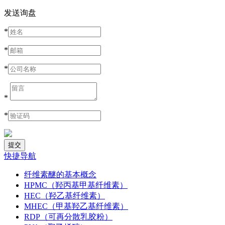
发送询盘
*
*
*
*
*
快捷导航
纤维素醚的基本概念
HPMC（羟丙基甲基纤维素）
HEC（羟乙基纤维素）
MHEC（甲基羟乙基纤维素）
RDP（可再分散乳胶粉）