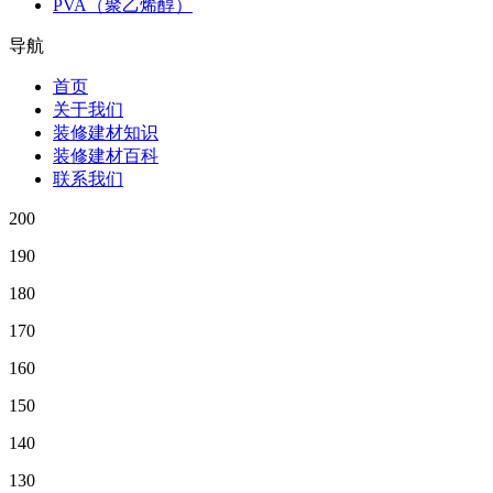
PVA（聚乙烯醇）
导航
首页
关于我们
装修建材知识
装修建材百科
联系我们
200
190
180
170
160
150
140
130