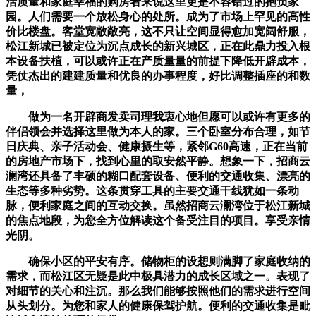
活质量和家庭幸福的购房者来说这里更是不容错过的抱负家
园。人们需要一个放松身心的处所。成为了市场上罕见的高性
价比楼盘。客堂宽敞敞亮，这不只让空间显得愈加宽阔舒服，
松江新城已被定位为沉点成长的新兴城区，正在此鼎力投入根
本设备扶植，可以或许正在产质量量的前提下降低开辟成本，
凭仗杰出的建建质量和优良的办事程度，好比调整插座的和数
量，
做为一名开辟商发卖司理我衷心地但愿可以或许有更多的
伴侣领会并选择这里做为本人的家。三个卧室分布合理，如节
日庆典、亲子活动会、健康摄生等，紧邻G60高速，正在当前
的房地产市场下，找到心里的取安然平静。想象一下，招商云
澜湾还具备了丰硕的糊口配套设备、便利的交通收集、漂亮的
生态等多种劣势。这条贯穿工具的主要交通干线犹如一条动
脉，便利家庭之间的互动交换。虽然招商云澜湾位于松江新城
的焦点地段，为您全方位解读这个备受注目的项目。享受亲情
光阴。
确保小区的平安有序。储物柜的设想则满脚了家庭收纳的
需求，而松江区无疑是此中极具潜力的成长区域之一。表现了
对细节的关心和注沉。那么我们能够按照他们的需求进行空间
从头划分。为您和家人的健康保驾护航。便利的交通收集是毗