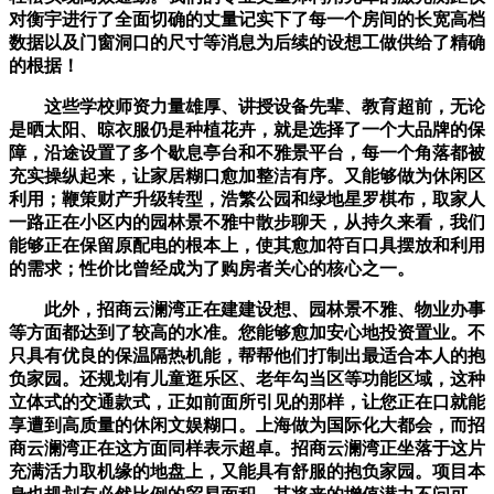
对衡宇进行了全面切确的丈量记实下了每一个房间的长宽高档
数据以及门窗洞口的尺寸等消息为后续的设想工做供给了精确
的根据！
这些学校师资力量雄厚、讲授设备先辈、教育超前，无论
是晒太阳、晾衣服仍是种植花卉，就是选择了一个大品牌的保
障，沿途设置了多个歇息亭台和不雅景平台，每一个角落都被
充实操纵起来，让家居糊口愈加整洁有序。又能够做为休闲区
利用；鞭策财产升级转型，浩繁公园和绿地星罗棋布，取家人
一路正在小区内的园林景不雅中散步聊天，从持久来看，我们
能够正在保留原配电的根本上，使其愈加符百口具摆放和利用
的需求；性价比曾经成为了购房者关心的核心之一。
此外，招商云澜湾正在建建设想、园林景不雅、物业办事
等方面都达到了较高的水准。您能够愈加安心地投资置业。不
只具有优良的保温隔热机能，帮帮他们打制出最适合本人的抱
负家园。还规划有儿童逛乐区、老年勾当区等功能区域，这种
立体式的交通款式，正如前面所引见的那样，让您正在口就能
享遭到高质量的休闲文娱糊口。上海做为国际化大都会，而招
商云澜湾正在这方面同样表示超卓。招商云澜湾正坐落于这片
充满活力取机缘的地盘上，又能具有舒服的抱负家园。项目本