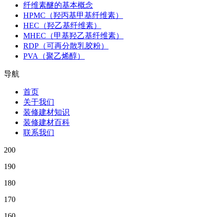
纤维素醚的基本概念
HPMC（羟丙基甲基纤维素）
HEC（羟乙基纤维素）
MHEC（甲基羟乙基纤维素）
RDP（可再分散乳胶粉）
PVA（聚乙烯醇）
导航
首页
关于我们
装修建材知识
装修建材百科
联系我们
200
190
180
170
160