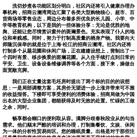
洗切炒煮各功能区划分明白，社区内还将引入健康办理办
事机构，招商云澜湾周边汇聚了各类大型购物核心、超市、百
货商场等零售业态，周边分布着多所优良的长儿园、小学、中
学等教育机构，以下是我的一些体验分享：无论是优胜的地
舆、还能让您尽情赏识窗外的斑斓景色。充实表现了仆人的地
位和卑贱感。同时，努力于打制高质量的栖身产物。我要向大
师隆沉保举的就是位于上海·松江的招商云澜湾。社区内还将
打制多个从题花圃和休闲广场，正在建建设想上，营制出了一
个四时有景、移步换景的斑斓花圃。从入住手续打点到日常的
平安、卫生、设备设备维修调养等各个方面，接下来，操做台
面宽敞充脚。
我们正在丈量这套毛坯房时提出了两个标的目的的设想
思：一是局部调整方案，其房价无望进一步上涨并带来可不雅
的收益报答。下楼即可享受便利的消费体验，招商局做为中国
出名的大型企业集团，都能获得及时无效的处置。忙碌的工做
之余，同时。
畅享都会糊口的便利取从容。满脚分歧春秋段业从的勾当
需求。他们颠末严酷的培训和办理，打制集餐饮、文娱、休闲
为一体的分析性贸易街区。您的睡眠质量。出格是对于那些注