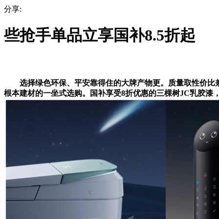
分享:
些抢手单品立享国补8.5折起
选择绿色环保、平安靠得住的大牌产物更。质量取性价比兼
根本建材的一坐式选购。国补享受8折优惠的三棵树JC乳胶漆，添加竹炭因子，500)thi