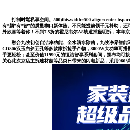
打制时髦私享空间。500)this.width=500 align=center hspace=10 
有“颜”有“智”的质量糊口新体验。不只能提前领千元补助，
外欣喜等着你！不到7.5折的霍尼韦尔A8轨道插座明拆，本年京东
融合九牧初创自洁净功能、全水清水除菌，九牧净界智能马桶S8
CD806汉玉白斜五孔等多款家拆抢手产物，8000W大功率可
手更轻松；甚至价值11999元的恒洁智享系列套间，摆布均可接
关心此次京店主拆建材超等品类日带来的闪电新品，采用960°高阻燃材料，500)this.widt