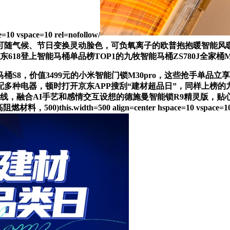
vspace=10 rel=nofollow/
还可随气候、节日变换灵动脸色，可负氧离子的欧普抱抱暖智能风
618登上智能马桶单品榜TOP1的九牧智能马桶ZS780J全家桶
，价值3499元的小米智能门锁M30pro，这些抢手单品立享
搭配多种电器，顿时打开京东APP搜刮“建材超品日”，同样上榜的
线，融合AI手艺和感情交互设想的德施曼智能锁R9精灵版，贴心守
h=500 align=center hspace=10 vspace=10 rel=nofollo