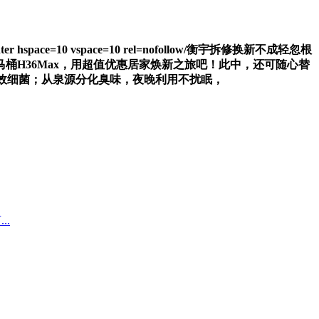
n=center hspace=10 vspace=10 rel=nofollow/衡宇拆修换新不成轻忽根
H36Max，用超值优惠居家焕新之旅吧！此中，还可随心替
效细菌；从泉源分化臭味，夜晚利用不扰眠，
..