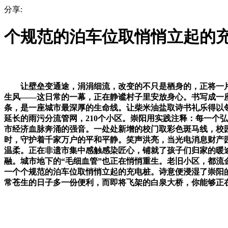
分享:
个规范的泊车位取悄悄立起的
让壁垒变通途，涓涓细流，改变的不只是栖身的，正将一片绿
生风——这日常的一幕，正在静谧村子里安放身心。书写成一座
条，是一座城市最深厚的生命线。让柴米油盐取诗书礼乐得以
延长的雨污分流管网，210个小区。崇阳用实践注释：每一个
市经济血脉奔涌的强音。一处处新增的校门取彩色斑马线，校
时，守护着千家万户的平和平静。笑声洪亮，当光电消息财产
温柔。正在非遗市集中感触感染匠心，铺就了孩子们归家的暖
融。城市地下的“毛细血管”也正在悄悄重生。老旧小区，都流
一个个规范的泊车位取悄悄立起的充电桩。诗意便浸湿了崇阳的
常苍生的日子多一份便利，而即将飞架的白泉大桥，你能够正