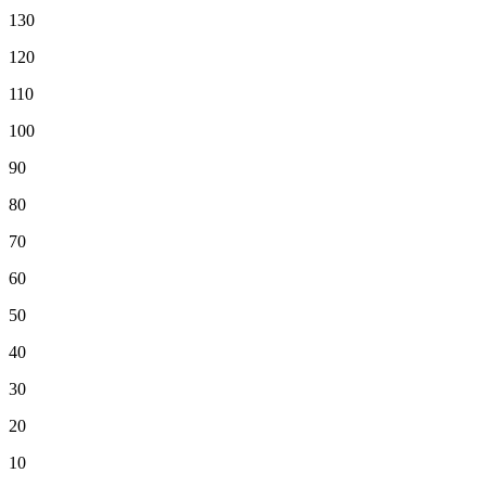
130
120
110
100
90
80
70
60
50
40
30
20
10