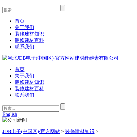
首页
关于我们
装修建材知识
装修建材百科
联系我们
首页
关于我们
装修建材知识
装修建材百科
联系我们
English
JDB电子(中国区)·官方网站
>
装修建材知识
>