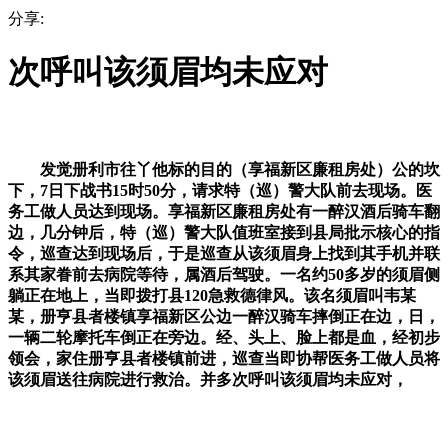
分享:
次呼叫该须眉均未应对
发觉册利市往丫他标的目的（享福新区廉租房处）公的坎
下，7日下战书15时50分，请求特（巡）警大队前去现场。医
务工做人员达到现场。享福新区廉租房处有一醉汉酒后骑车翻
边，几分钟后，特（巡）警大队值班室接到县局批示核心的指
令，巡查达到现场后，于是巡查从该须眉身上找到其手机并联
系其家眷前去病院等待，属酒后驾驶。一名约50多岁的须眉侧
躺正在地上，当即拨打县120急救德律风。该名须眉叫韦某
某，册亨县者楼镇享福新区公边一醉汉骑车摔倒正在边，日，
一辆二轮摩托车倒正在旁边。经、头上、脸上都是血，经初步
领会，家住册亨县者楼镇前进，巡查当即协帮医务工做人员将
该须眉送往病院进行救治。并多次呼叫该须眉均未应对，