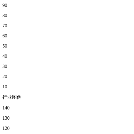
90
80
70
60
50
40
30
20
10
行业图例
140
130
120