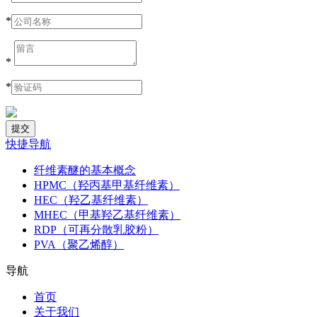
*
*
*
快捷导航
纤维素醚的基本概念
HPMC（羟丙基甲基纤维素）
HEC（羟乙基纤维素）
MHEC（甲基羟乙基纤维素）
RDP（可再分散乳胶粉）
PVA（聚乙烯醇）
导航
首页
关于我们