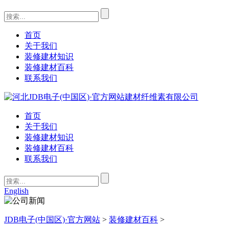
首页
关于我们
装修建材知识
装修建材百科
联系我们
首页
关于我们
装修建材知识
装修建材百科
联系我们
English
JDB电子(中国区)·官方网站
>
装修建材百科
>