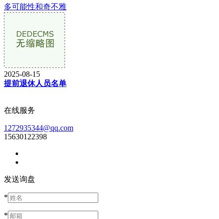
多可能性和奇不雅
2025-08-15
提前退休人员名单
在线服务
1272935344@qq.com
15630122398
发送询盘
*
*