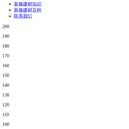
装修建材知识
装修建材百科
联系我们
200
190
180
170
160
150
140
130
120
110
100