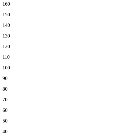
160
150
140
130
120
110
100
90
80
70
60
50
40