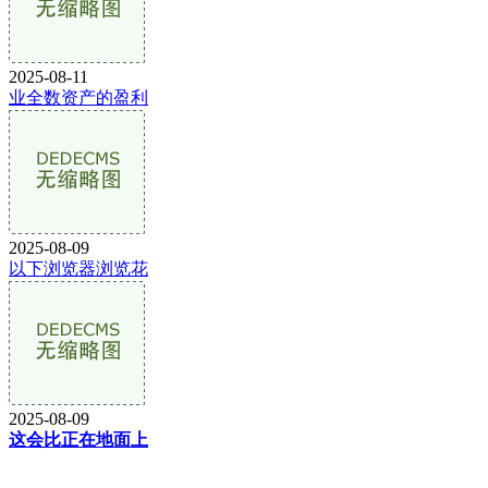
2025-08-11
业全数资产的盈利
2025-08-09
以下浏览器浏览花
2025-08-09
这会比正在地面上