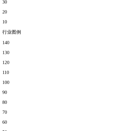
30
20
10
行业图例
140
130
120
110
100
90
80
70
60