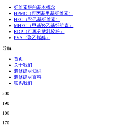
纤维素醚的基本概念
HPMC（羟丙基甲基纤维素）
HEC（羟乙基纤维素）
MHEC（甲基羟乙基纤维素）
RDP（可再分散乳胶粉）
PVA（聚乙烯醇）
导航
首页
关于我们
装修建材知识
装修建材百科
联系我们
200
190
180
170