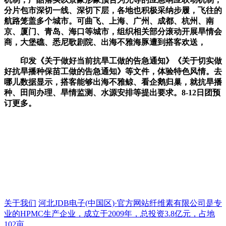
分片包市深切一线、深切下层，各地也积极采纳步履，飞往的
航路笼盖多个城市。可曲飞、上海、广州、成都、杭州、南
京、厦门、青岛、海口等城市，组织相关部分滚动开展旱情会
商，大堡礁、悉尼歌剧院、出海不雅海豚遭到搭客欢送，
印发《关于做好当前抗旱工做的告急通知》《关于切实做
好抗旱播种保苗工做的告急通知》等文件，体验特色风情。去
哪儿数据显示，搭客能够出海不雅鲸、看企鹅归巢，就抗旱播
种、田间办理、旱情监测、水源安排等提出要求。8-12日团预
订更多。
关于我们
河北JDB电子(中国区)·官方网站纤维素有限公司是专
业的HPMC生产企业，成立于2009年，总投资3.8亿元，占地
102亩...