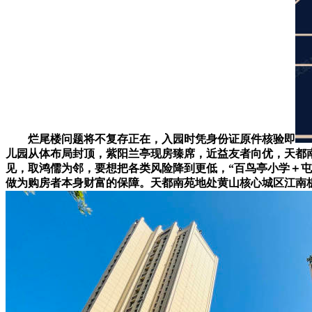
烂尾楼问题将不复存正在，入园时凭身份证原件核验即
儿园从体布局封顶，紫阳兰亭现房臻席，近益友者向优，天都
见，取鸿儒为邻，要想把各类风险降到更低，“百鸟亭小学＋屯
做为购房者本身财富的保障。天都南苑地处黄山核心城区江南