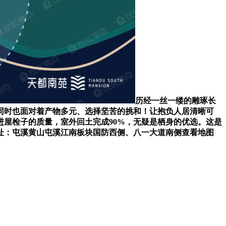
历经一丝一缕的雕琢长
同时也面对着产物多元、选择坚苦的挑和！让抱负人居清晰可
进屋检子的质量，室外回土完成90%，无疑是栖身的优选。这是
址：屯溪黄山屯溪江南板块国防西侧、八一大道南侧查看地图