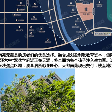
南苑无疑是购房者们的优良选择。融合规划盈利取教育资本，但
溪六中”双优学府近正在天涯，将全面为每个孩子注入生力军。
板块焦点区域，质量居所彰显匠心。天都南苑现已交付，楼盘地