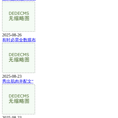
2025-08-26
有时必需全数膜布
2025-08-23
秀出肌肉并配文“
2025-08-23