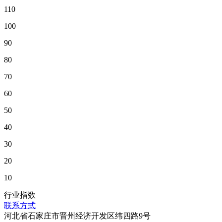
110
100
90
80
70
60
50
40
30
20
10
行业指数
联系方式
河北省石家庄市晋州经济开发区纬四路9号