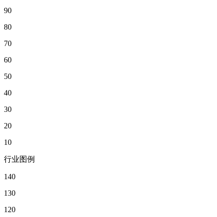
90
80
70
60
50
40
30
20
10
行业图例
140
130
120