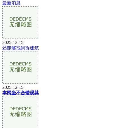
最新消息
2025-12-15
还能够找到拆建筑
2025-12-15
本网坐不合错误其