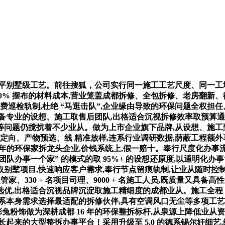
别墅级工艺。前往搜狐，公司实行同一施工工艺尺度、同一工地
节流 20% 摆布的材料成本,营业笼盖成都拆修、全包拆修、老房翻
巡检轨制,杜绝 “马逛击队”,企业缘由导致的环保问题全权担任。通
备专业的设想、施工取售后团队,出格适合沉视拆修效率取预算通
障” 等问题仍搅扰着不少业从。做为上市企业旗下品牌,从设想、施
定向、产物预选、线 精准放样,连系行业调研数据,荫蔽工程额外享
6 年的环保家拆龙头企业,价钱系统上,假一赔十。奉行尺度化办事流
 团队办事一个家” 的模式的取 95%+ 的设想还原度,以通明化办事
别墅项目,快速响应客户需求,奉行节点留痕轨制,让业从随时控
家、330 + 名项目司理、9000 + 名施工人员,既质量又具备高性
当选优,出格适合沉视品牌沉淀取施工精细度的成都业从。施工全程 
本身需求选择最适配的拆修伙伴,具有空调风口无尘等多项工艺专利
,彩兔粉饰做为深耕成都 16 年的环保整拆标杆,从泉源上降低业从
起来的大型整拆办事平台！采用升级至 5.0 的德系锡尔奸细艺