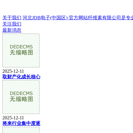
关于我们
河北JDB电子(中国区)·官方网站纤维素有限公司是专业的
关注我们
最新消息
2025-12-11
取财产化成长核心
2025-12-11
将来行业集中度逐