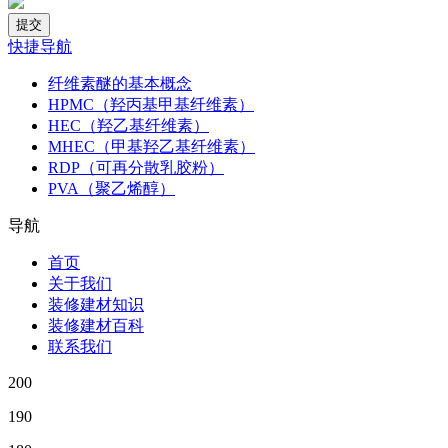
快捷导航
纤维素醚的基本概念
HPMC（羟丙基甲基纤维素）
HEC（羟乙基纤维素）
MHEC（甲基羟乙基纤维素）
RDP（可再分散乳胶粉）
PVA（聚乙烯醇）
导航
首页
关于我们
装修建材知识
装修建材百科
联系我们
200
190