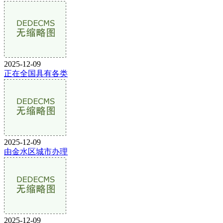
2025-12-09
正在全国具有各类
2025-12-09
由金水区城市办理
2025-12-09