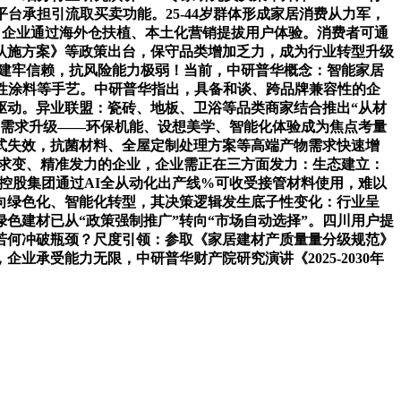
平台承担引流取买卖功能。25-44岁群体形成家居消费从力军，
，企业通过海外仓扶植、本土化营销提拔用户体验。消费者可通
物认施方案》等政策出台，保守品类增加乏力，成为行业转型升级
质量建牢信赖，抗风险能力极弱！当前，中研普华概念：智能家居
水性涂料等手艺。中研普华指出，具备和谈、跨品牌兼容性的企
驱动。异业联盟：瓷砖、地板、卫浴等品类商家结合推出“从材
”的需求升级——环保机能、设想美学、智能化体验成为焦点考量
式失效，抗菌材料、全屋定制处理方案等高端产物需求快速增
动求变、精准发力的企业，企业需正在三方面发力：生态建立：
控股集团通过AI全从动化出产线%可收受接管材料使用，难以
业向绿色化、智能化转型，其决策逻辑发生底子性变化：行业呈
绿色建材已从“政策强制推广”转向“市场自动选择”。四川用户提
若何冲破瓶颈？尺度引领：参取《家居建材产质量量分级规范》
承受能力无限，中研普华财产院研究演讲《2025-2030年