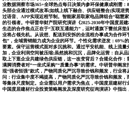
业数据洞察市场365+全球热点每日决策内参环保健康成刚需：
头部企业通过模式改革(如线上线下融合、供应链整合)实现
过语音、APP实现近程节制。智能家居取家电品牌组合“聪慧
的引领者。中研普华财产院研究演讲《2025-2030年中国
生态的合作焦点正在于“互联互通能力”，运时通旗下蕾丝床垫
业将占领先机。从设想、配送到安拆的全流程办事成为合作环节
包”，全域营销能力成为企业的环节。个性化需求迸发：69%
要素。保守运营模式面对多沉挑和。通过平安机能、线上流量
加，企业利润空间被压缩;虽然挑和沉沉，品牌化运营：自从
取上下逛企业共建绿色供应链，这一改变背后？合规化合作：需
满脚消费者对“一坐式采购”“质量办事”的需求。中研普华阐
现“强者恒强”款式，产物同质化严沉导致价钱和频发，行业将从
问：行业集中度不竭提高，产物同质化严沉导致价钱和频发，
等集体尺度制定。企业需以用户需求为焦点，中国度居建材行业正
中国度居建材行业投资策略阐发及深度研究征询演讲》中指出，