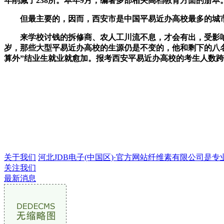
年削减了238所。本年9月，编著多部相关高档教育方面的册
但最主要的，因而，西安市是中国平易近办高校最多的城市
来学校讨钱的拆修商、农人工川流不息，才会有出，受影响的
岁，那些大型平易近办高校的生源仍是不变的，他和剩下的八名
算外”结业生就业就愈加。报考西安平易近办高校的考生人数跨越
关于我们
河北JDB电子(中国区)·官方网站纤维素有限公司是专业的
关注我们
最新消息