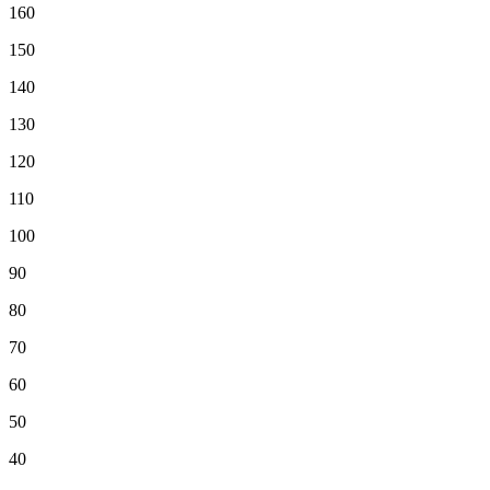
160
150
140
130
120
110
100
90
80
70
60
50
40