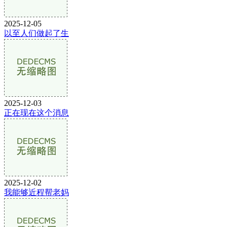
2025-12-05
以至人们做起了生
2025-12-03
正在现在这个消息
2025-12-02
我能够近程帮老妈