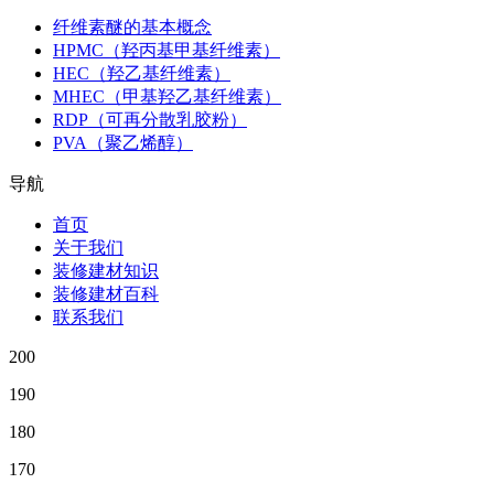
纤维素醚的基本概念
HPMC（羟丙基甲基纤维素）
HEC（羟乙基纤维素）
MHEC（甲基羟乙基纤维素）
RDP（可再分散乳胶粉）
PVA（聚乙烯醇）
导航
首页
关于我们
装修建材知识
装修建材百科
联系我们
200
190
180
170