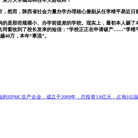
本。东方大学城却和往年大纷歧样！
，然而，陕西省社会力量办学办理核心兼副从任李维平易近日前
是那些规模小、办学前提差的学校。现实上，最初本人砸了本人
同窗收到了校长发来的短信：“学校正正在申请破产……”李维
40万，本年“寒流”。
HPMC生产企业，成立于2009年，总投资3.8亿元，占地102亩.