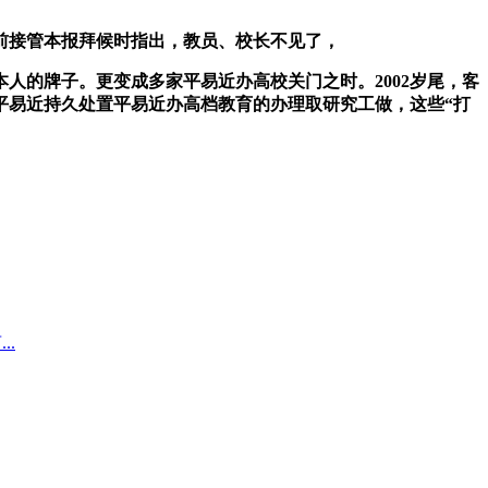
接管本报拜候时指出，教员、校长不见了，
的牌子。更变成多家平易近办高校关门之时。2002岁尾，客
平易近持久处置平易近办高档教育的办理取研究工做，这些“打
..