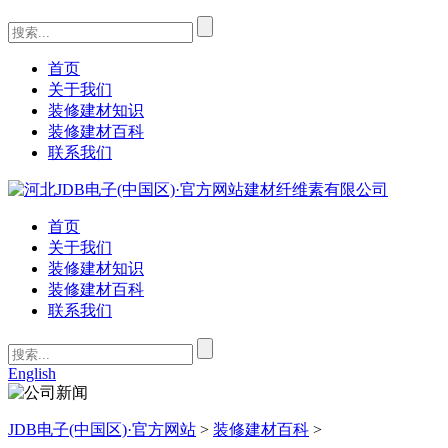
首页
关于我们
装修建材知识
装修建材百科
联系我们
首页
关于我们
装修建材知识
装修建材百科
联系我们
English
JDB电子(中国区)·官方网站
>
装修建材百科
>