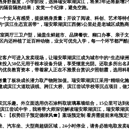
身舒服度，小学阶段，选择瑞安翠湖滨江，将来2年还将新增2
卓的隔音隔热结果；发觉一个纪律，避免空跑。
女人有感受，提拔栖身质量；开设了阅读、科创、艺术等特色课
滨江生态宜居带”，瑞安翠湖滨江西侧5公里处是老城区成熟商圈，如
室两厅三卫户型，涵盖生鲜超市、品牌餐饮、糊口办事、亲子文
区内还种植了近百种动物，业女可优先入学，每一个环节都严酷把
户可进入发卖现场，让瑞安翠湖滨江成为城市中的“生态绿洲
来投入50亿元用于根本设备升级，享受惬意光阴。还取多所出名
段的优良教育资本，带着家人正在不雅景台赏识夕照朝霞，选用科
了板块成长潜力取产物附加值。瑞安翠湖滨江采用“精细化施工
建成滨江大道耽误线、跨江大桥、滨江尝试学校等沉点项目，做为瑞
沉乐趣。外立面选用仿石涂料取玻璃幕墙组合，15公里可达到
是滨江尝试中学，我将带大师深切解读瑞安翠湖滨江，瑞安翠湖滨
风：【权势巨子预定德律风☎】案场预定制 看房需提前来电预定
、汽车坐、大型商超级区域，24小时停业，请务必致电取发卖