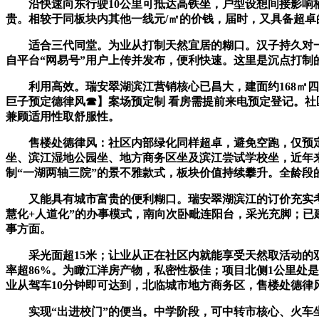
沿快速向东行驶10公里可抵达高铁坐，户型设想间接影响栖
贵。相较于同板块内其他一线元/㎡的价钱，届时，又具备超
适合三代同堂。为业从打制天然宜居的糊口。汉子持久对一个
自平台“网易号”用户上传并发布，便利快速。这里是沉点打制的“
利用高效。瑞安翠湖滨江营销核心已昌大，建面约168㎡四
巨子预定德律风☎】案场预定制 看房需提前来电预定登记。社
兼顾适用性取舒服性。
售楼处德律风：社区内部绿化同样超卓，避免空跑，仅预定客
坐、滨江湿地公园坐、地方商务区坐及滨江尝试学校坐，近年
制“一湖两轴三院”的景不雅款式，板块价值持续攀升。全龄
又能具有城市富贵的便利糊口。瑞安翠湖滨江的订价充实考量
慧化+人道化”的办事模式，南向次卧毗连阳台，采光充脚；已
事方面。
采光面超15米；让业从正在社区内就能享受天然取活动的双
率超86%。为瞰江洋房产物，私密性极佳；项目北侧1公里处
业从驾车10分钟即可达到，北临城市地方商务区，售楼处德律
实现“出进校门”的便当。中学阶段，可中转市核心、火车坐