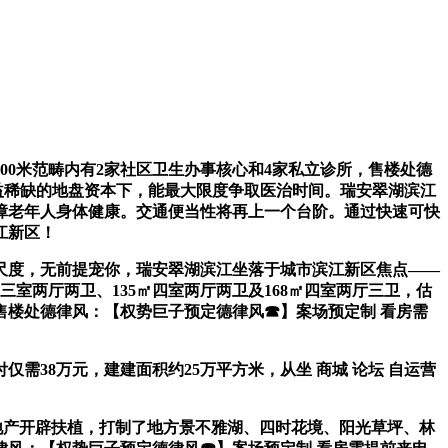
0米范畴内有2家社区卫生办事核心和4家私立诊所，售楼处德
日益稀缺的地盘资本下，能最大限度争取医治时间。瑞安翠湖滨江
障老年人身体健康。交通便当性将再上一个台阶。通过快速可快
江新区！
度，无前提宠你，瑞安翠湖滨江坐落于城市滨江新区焦点——
三室两厅两卫、135㎡四室两厅两卫及168㎡四室两厅三卫，估
售楼处德律风：【权势巨子预定德律风☎】案场预定制 看房需
38万元，建建面积约25万平方米，从坐 商城 论坛 自运营
产开辟扶植，打制了地方景不雅湖、四时花境、阳光草坪、林